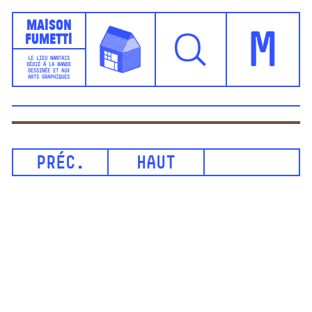
Maison
Fumetti
M
LE LIEU NANTAIS
DÉDIÉ À LA BANDE
DESSINÉE ET AUX
ARTS GRAPHIQUES
PRÉC.
HAUT