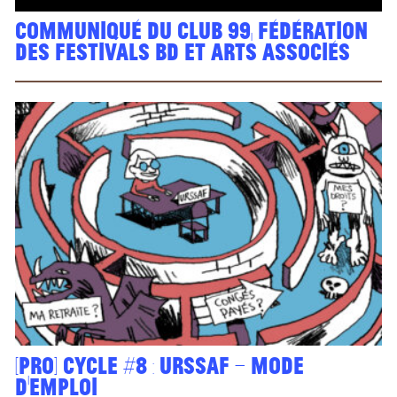
Communiqué du Club 99, fédération
des festivals BD et arts associés
[PRO] Cycle #8 : URSSAF – mode
d’emploi