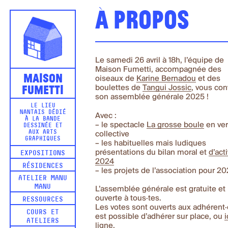
À propos
Le samedi 26 avril à 18h, l’équipe de
Maison Fumetti, accompagnée des
Maison
oiseaux de
Karine Bernadou
et des
Fumetti
boulettes de
Tangui Jossic
, vous con
son assemblée générale 2025 !
LE LIEU
NANTAIS DÉDIÉ
Avec :
À LA BANDE
– le spectacle
La grosse boule
en ver
DESSINÉE ET
AUX ARTS
collective
GRAPHIQUES
– les habituelles mais ludiques
présentations du bilan moral et
d’acti
EXPOSITIONS
2024
RÉSIDENCES
– les projets de l’association pour 2
ATELIER MANU
MANU
L’assemblée générale est gratuite et
ouverte à tous·tes.
RESSOURCES
Les votes sont ouverts aux adhérent·e
COURS ET
est possible d’adhérer sur place, ou
i
ATELIERS
ligne
.