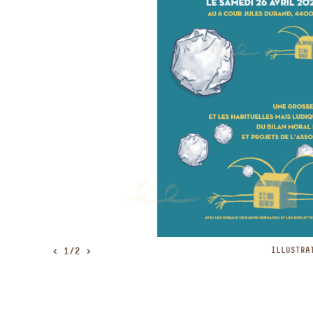
<
1/2
>
OULE12-SITE
ILLUSTRA