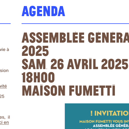
Agenda
Assemblée Génér
2025
vie à
Sam. 26 avril 2025
18h00
sion
Maison Fumetti
vité
025
s, il
ci en