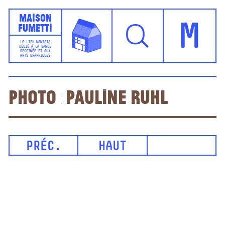
Maison
Fumetti
M
LE LIEU NANTAIS
DÉDIÉ À LA BANDE
DESSINÉE ET AUX
ARTS GRAPHIQUES
Photo : Pauline Ruhl
PRÉC.
HAUT