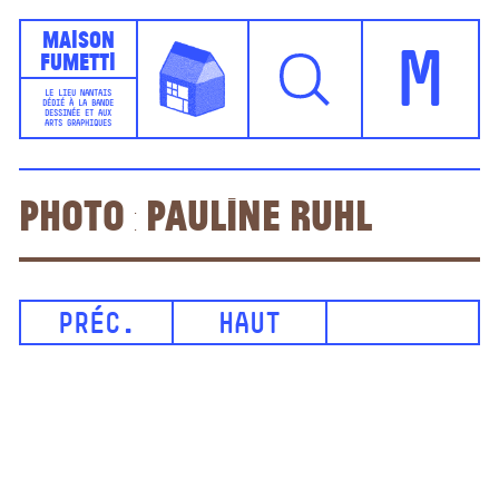
Maison
Fumetti
M
LE LIEU NANTAIS
DÉDIÉ À LA BANDE
DESSINÉE ET AUX
ARTS GRAPHIQUES
Photo : Pauline Ruhl
PRÉC.
HAUT