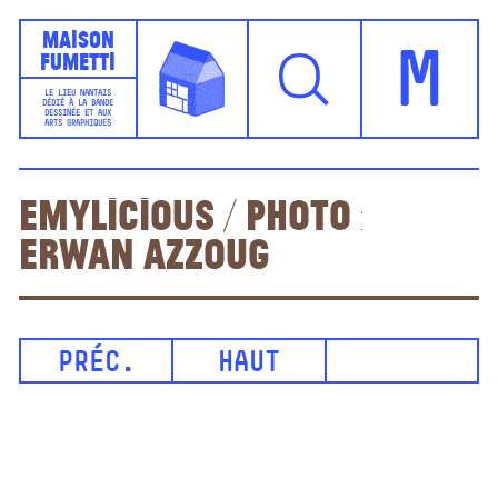
Maison
Fumetti
M
LE LIEU NANTAIS
DÉDIÉ À LA BANDE
DESSINÉE ET AUX
ARTS GRAPHIQUES
Emylicious / photo :
Erwan Azzoug
PRÉC.
HAUT