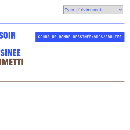
soir
COURS DE BANDE DESSINÉE
ADOS/ADULTES
sinée
umetti