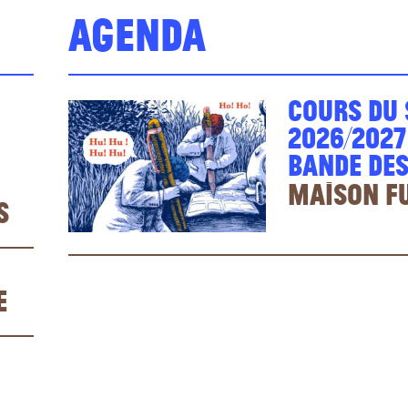
Agenda
Cours du 
2026/2027
Bande des
Maison F
s
e