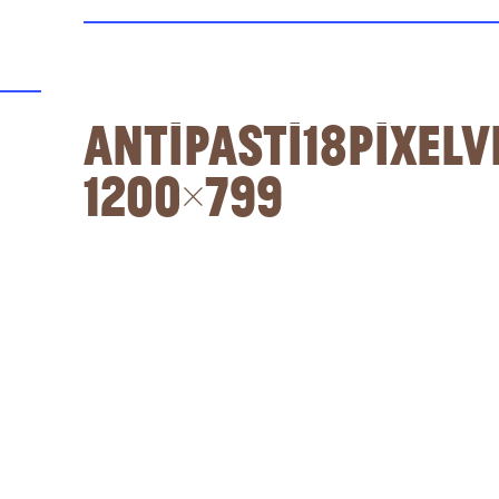
Antipasti18PixelV
1200×799