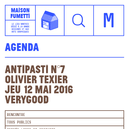
Maison
Fumetti
M
LE LIEU NANTAIS
DÉDIÉ À LA BANDE
DESSINÉE ET AUX
ARTS GRAPHIQUES
Agenda
Antipasti n°7
Olivier Texier
Jeu. 12 mai 2016
VeryGood
RENCONTRE
TOUS PUBLICS