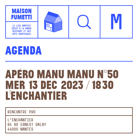
Maison
Fumetti
M
LE LIEU NANTAIS
DÉDIÉ À LA BANDE
DESSINÉE ET AUX
ARTS GRAPHIQUES
Agenda
Apéro Manu Manu n°50
Mer. 13 dec. 2023 / 18:30
L'Enchantier
RENCONTRE PRO
L'ENCHANTIER
85 BD ERNEST DALBY
44000 NANTES