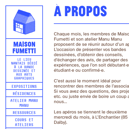
À propos
Chaque mois, les membres de Mais
Fumetti et son atelier Manu Manu
Maison
proposent de se réunir autour d’un a
Fumetti
L’occasion de présenter vos bandes
dessinées, d’obtenir des conseils,
d’échanger des avis, de partager des
LE LIEU
NANTAIS DÉDIÉ
expériences, que l’on soit débutant·e
À LA BANDE
étudiant·e ou confirmé·e.
DESSINÉE ET
AUX ARTS
GRAPHIQUES
C’est aussi le moment idéal pour
rencontrer des membres de l’associat
EXPOSITIONS
Si vous avez des questions, des proje
RÉSIDENCES
etc. ou juste envie de boire un coup 
ATELIER MANU
nous…
MANU
Les apéros se tiennent le deuxième
RESSOURCES
mercredi du mois, à L’Enchantier (85
COURS ET
Dalby).
ATELIERS