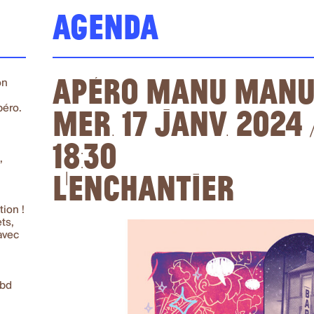
Agenda
Apéro Manu Manu
on
Mer. 17 janv. 2024 
péro.
18:30
,
L'Enchantier
ion !
ts,
avec
 bd