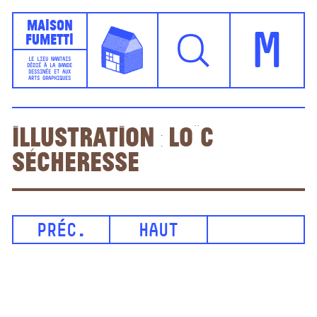
Maison
Fumetti
M
LE LIEU NANTAIS
DÉDIÉ À LA BANDE
DESSINÉE ET AUX
ARTS GRAPHIQUES
Illustration : Loïc
Sécheresse
PRÉC.
HAUT