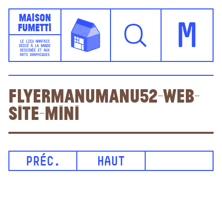
Maison
Fumetti
M
LE LIEU NANTAIS
DÉDIÉ À LA BANDE
DESSINÉE ET AUX
ARTS GRAPHIQUES
FlyerManuManu52-WEB-
site-mini
PRÉC.
HAUT