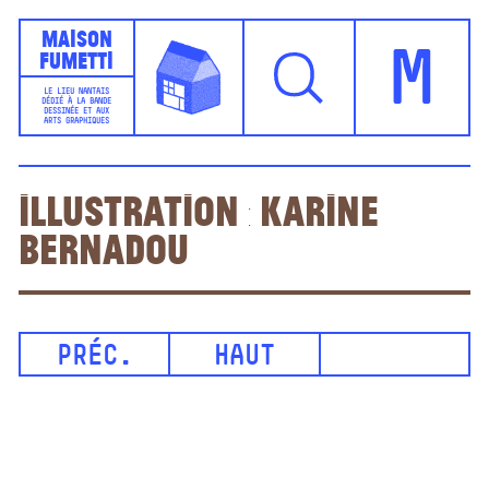
Maison
Fumetti
M
LE LIEU NANTAIS
DÉDIÉ À LA BANDE
DESSINÉE ET AUX
ARTS GRAPHIQUES
Illustration : Karine
Bernadou
PRÉC.
HAUT