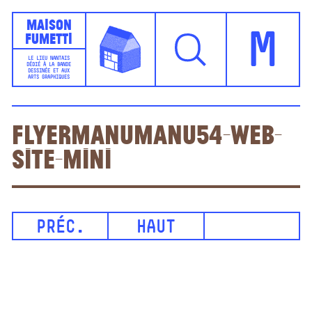
Maison
Fumetti
M
LE LIEU NANTAIS
DÉDIÉ À LA BANDE
DESSINÉE ET AUX
ARTS GRAPHIQUES
FlyerManuManu54-WEB-
site-mini
PRÉC.
HAUT