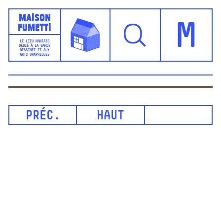
Maison
Fumetti
M
LE LIEU NANTAIS
DÉDIÉ À LA BANDE
DESSINÉE ET AUX
ARTS GRAPHIQUES
PRÉC.
HAUT