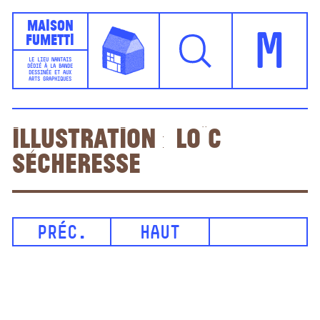
Maison
Fumetti
M
LE LIEU NANTAIS
DÉDIÉ À LA BANDE
DESSINÉE ET AUX
ARTS GRAPHIQUES
Illustration : Loïc
Sécheresse
PRÉC.
HAUT