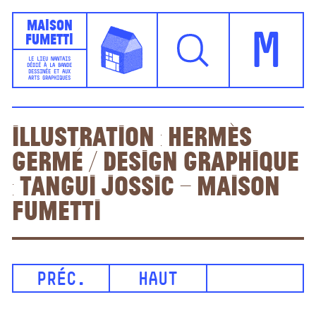
Maison
Fumetti
M
LE LIEU NANTAIS
DÉDIÉ À LA BANDE
DESSINÉE ET AUX
ARTS GRAPHIQUES
Illustration : Hermès
Germé / Design graphique
: Tangui Jossic – Maison
Fumetti
PRÉC.
HAUT