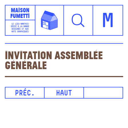
Maison
Fumetti
M
LE LIEU NANTAIS
DÉDIÉ À LA BANDE
DESSINÉE ET AUX
ARTS GRAPHIQUES
Invitation assemblée
générale
PRÉC.
HAUT