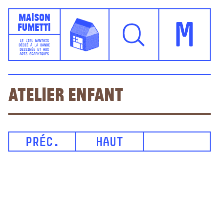
Maison
Fumetti
M
LE LIEU NANTAIS
DÉDIÉ À LA BANDE
DESSINÉE ET AUX
ARTS GRAPHIQUES
Atelier enfant
PRÉC.
HAUT