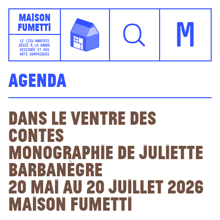
Maison
Fumetti
M
LE LIEU NANTAIS
DÉDIÉ À LA BANDE
DESSINÉE ET AUX
ARTS GRAPHIQUES
Agenda
Dans le ventre des
contes
monographie de Juliette
Barbanègre
20 mai au 20 juillet 2026
Maison Fumetti