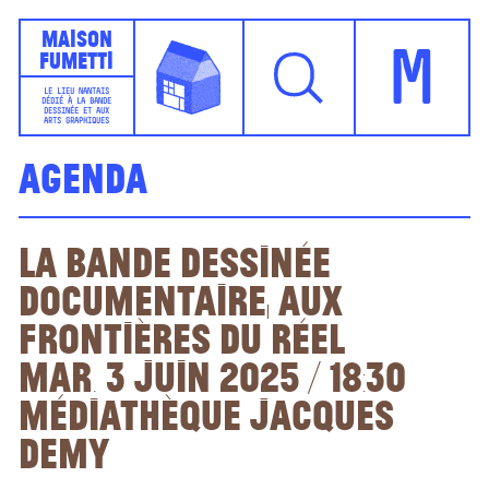
Maison
Fumetti
M
LE LIEU NANTAIS
DÉDIÉ À LA BANDE
DESSINÉE ET AUX
ARTS GRAPHIQUES
Agenda
La bande dessinée
documentaire, aux
frontières du réel
mar. 3 juin 2025 / 18:30
Médiathèque Jacques
Demy