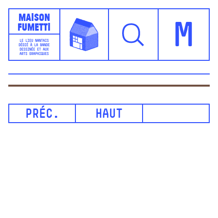
Maison
Fumetti
M
LE LIEU NANTAIS
DÉDIÉ À LA BANDE
DESSINÉE ET AUX
ARTS GRAPHIQUES
PRÉC.
HAUT