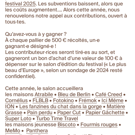
festival 2025
. Les subventions baissent, alors que
les coûts augmentent…. Alors cette année, nous
renouvelons notre appel aux contributions, ouvert à
tous·tes.
Qu’avez-vous à y gagner ?
À chaque pallier de 500 € récoltés, un·e
gagnant·e désigné·e !
Les contributeur·rices seront tiré·es au sort, et
gagneront un bon d’achat d’une valeur de 100 € à
dépenser sur le salon d’édition du festival («
Le plus
beau d’Europe
», selon un sondage de 2024 resté
confidentiel).
Cette année, le salon accueillera
les maisons
Atrabile
•
Bleu de Berlin
•
Café Creed
•
Cornélius
•
FLBLB
•
Fotokino
•
Frémok
•
Ici Même
•
ION
•
Les fanzines du chat dans la gorge
•
Matière
Grasse
•
Pain perdu
•
Paper Cut
•
Papier Gâchette
•
Super Loto
•
Turbo Time Travel
les maisons jeunesse
Biscoto
•
Fourmis rouges
•
MeMo
•
Panthera