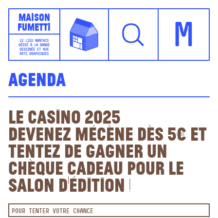
Maison
Fumetti
M
LE LIEU NANTAIS
DÉDIÉ À LA BANDE
DESSINÉE ET AUX
ARTS GRAPHIQUES
Agenda
Le Casino 2025
Devenez mécène dès 5€ et
tentez de gagner un
chèque cadeau pour le
salon d'édition !
POUR TENTER VOTRE CHANCE