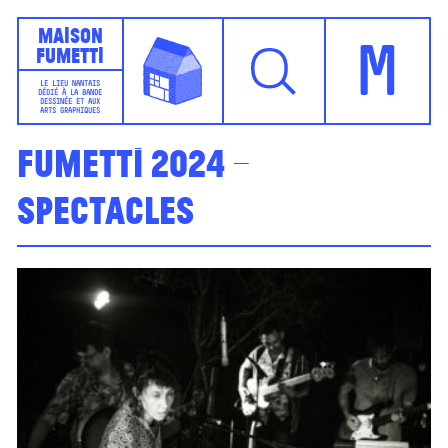
Maison
Fumetti
M
LE LIEU NANTAIS
DÉDIÉ À LA BANDE
DESSINÉE ET AUX
ARTS GRAPHIQUES
Fumetti 2024 –
spectacles