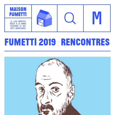
Maison
Fumetti
M
LE LIEU NANTAIS
DÉDIÉ À LA BANDE
DESSINÉE ET AUX
ARTS GRAPHIQUES
Fumetti 2019 : rencontres