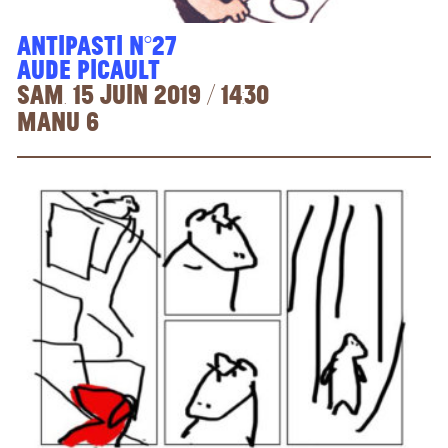
Antipasti n°27
Aude Picault
sam. 15 juin 2019 / 14:30
Manu 6