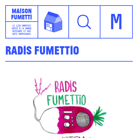
Maison
Fumetti
M
LE LIEU NANTAIS
DÉDIÉ À LA BANDE
DESSINÉE ET AUX
ARTS GRAPHIQUES
Radis Fumettio