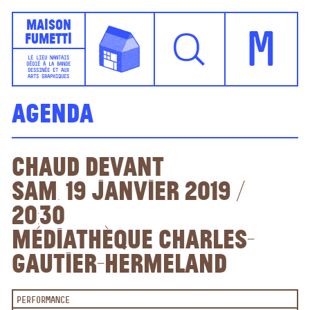
Maison
Fumetti
M
LE LIEU NANTAIS
DÉDIÉ À LA BANDE
DESSINÉE ET AUX
ARTS GRAPHIQUES
Agenda
Chaud devant
sam. 19 janvier 2019 /
20:30
Médiathèque Charles-
Gautier-Hermeland
PERFORMANCE