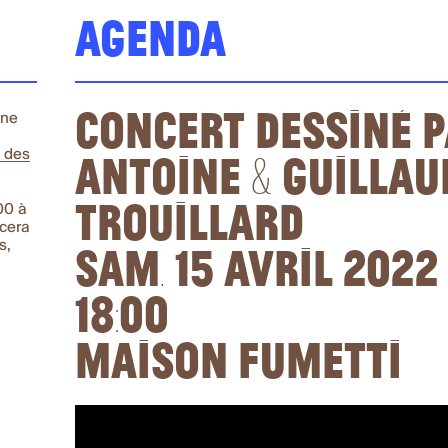
Agenda
Concert dessiné 
ine
Antoine & Guilla
n des
Trouillard
00 à
cera
Sam. 15 avril 2022 
s,
18:00
Maison Fumetti