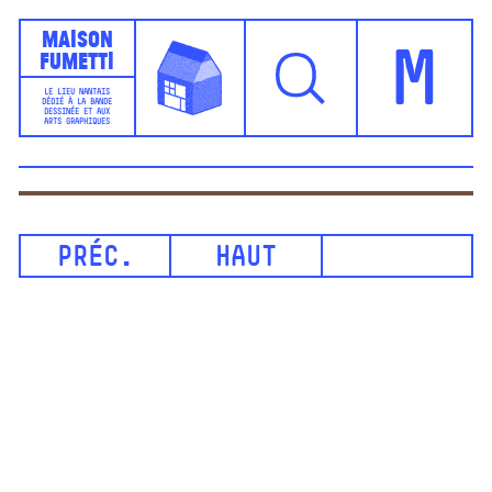
Maison
Fumetti
M
LE LIEU NANTAIS
DÉDIÉ À LA BANDE
DESSINÉE ET AUX
ARTS GRAPHIQUES
PRÉC.
HAUT