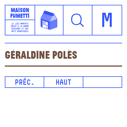
Maison
Fumetti
M
LE LIEU NANTAIS
DÉDIÉ À LA BANDE
DESSINÉE ET AUX
ARTS GRAPHIQUES
Géraldine Polès
PRÉC.
HAUT