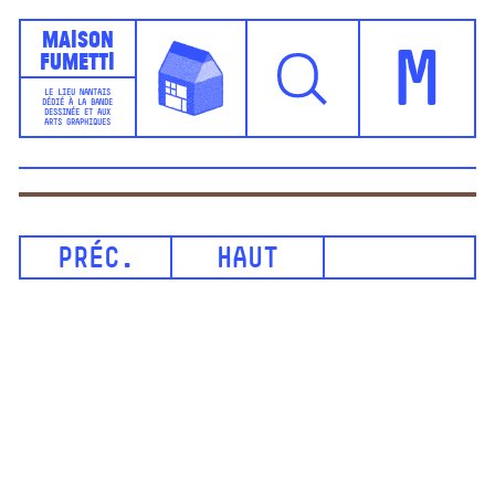
Maison
Fumetti
M
LE LIEU NANTAIS
DÉDIÉ À LA BANDE
DESSINÉE ET AUX
ARTS GRAPHIQUES
PRÉC.
HAUT