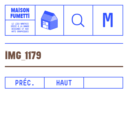
Maison
Fumetti
M
LE LIEU NANTAIS
DÉDIÉ À LA BANDE
DESSINÉE ET AUX
ARTS GRAPHIQUES
IMG_1179
PRÉC.
HAUT