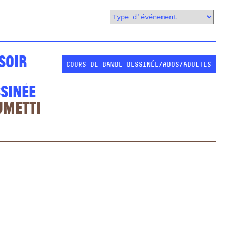
soir
COURS DE BANDE DESSINÉE
ADOS/ADULTES
sinée
umetti