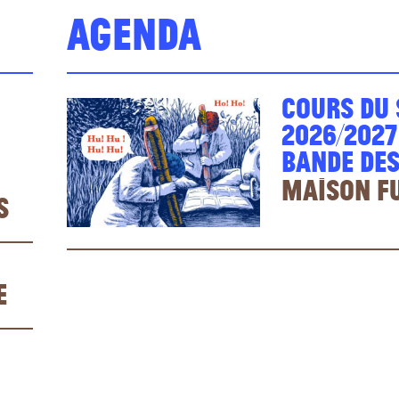
Agenda
Cours du 
2026/2027
Bande des
Maison F
s
e