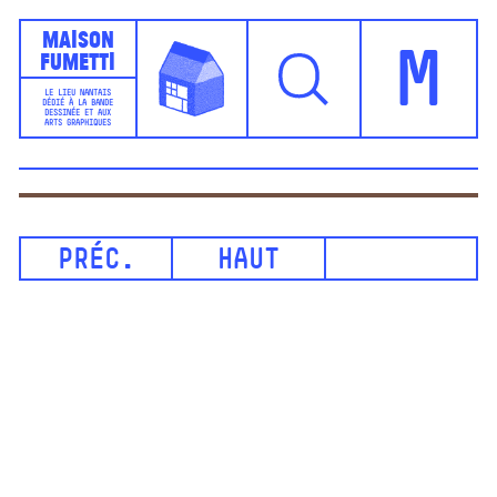
Maison
Fumetti
M
LE LIEU NANTAIS
DÉDIÉ À LA BANDE
DESSINÉE ET AUX
ARTS GRAPHIQUES
PRÉC.
HAUT