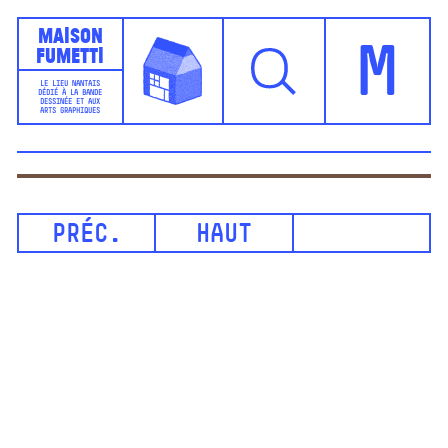
Maison
Fumetti
M
LE LIEU NANTAIS
DÉDIÉ À LA BANDE
DESSINÉE ET AUX
ARTS GRAPHIQUES
PRÉC.
HAUT