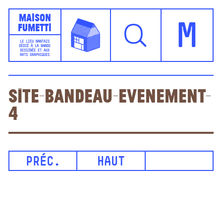
Maison
Fumetti
M
LE LIEU NANTAIS
DÉDIÉ À LA BANDE
DESSINÉE ET AUX
ARTS GRAPHIQUES
site-bandeau-evenement-
4
PRÉC.
HAUT