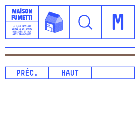
Maison
Fumetti
M
LE LIEU NANTAIS
DÉDIÉ À LA BANDE
DESSINÉE ET AUX
ARTS GRAPHIQUES
PRÉC.
HAUT