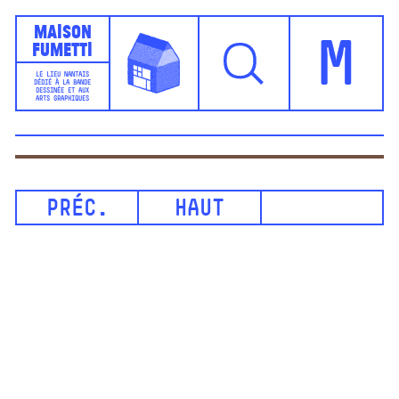
Maison
Fumetti
M
LE LIEU NANTAIS
DÉDIÉ À LA BANDE
DESSINÉE ET AUX
ARTS GRAPHIQUES
PRÉC.
HAUT