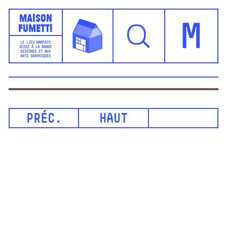
Maison
Fumetti
M
LE LIEU NANTAIS
DÉDIÉ À LA BANDE
DESSINÉE ET AUX
ARTS GRAPHIQUES
PRÉC.
HAUT