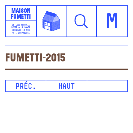
Maison
Fumetti
M
LE LIEU NANTAIS
DÉDIÉ À LA BANDE
DESSINÉE ET AUX
ARTS GRAPHIQUES
fumetti-2015
PRÉC.
HAUT