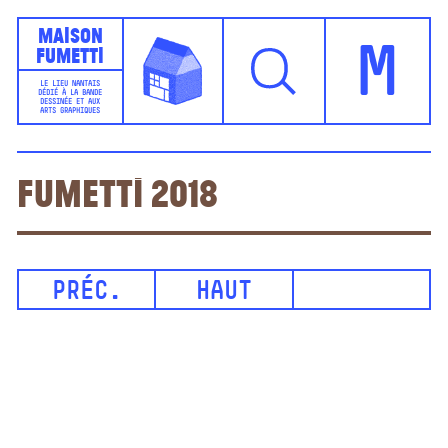
Maison
Fumetti
M
LE LIEU NANTAIS
DÉDIÉ À LA BANDE
DESSINÉE ET AUX
ARTS GRAPHIQUES
Fumetti 2018
PRÉC.
HAUT