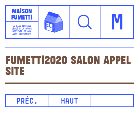
Maison
Fumetti
M
LE LIEU NANTAIS
DÉDIÉ À LA BANDE
DESSINÉE ET AUX
ARTS GRAPHIQUES
Fumetti2020-salon-appel-
site
PRÉC.
HAUT