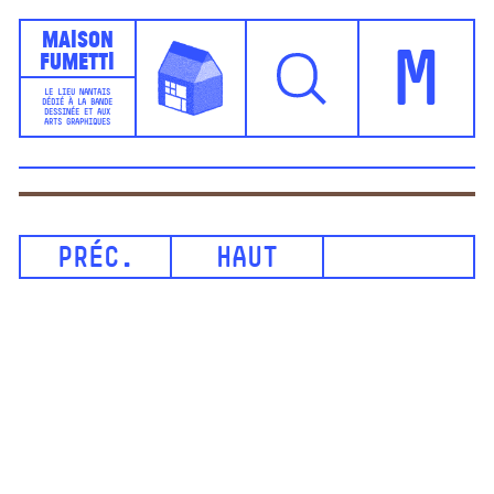
Maison
Fumetti
M
LE LIEU NANTAIS
DÉDIÉ À LA BANDE
DESSINÉE ET AUX
ARTS GRAPHIQUES
PRÉC.
HAUT