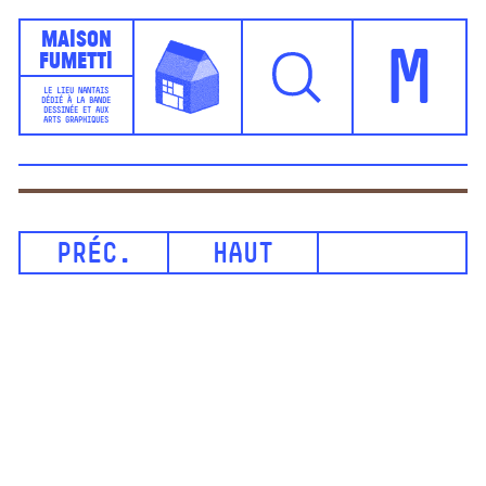
Maison
Fumetti
M
LE LIEU NANTAIS
DÉDIÉ À LA BANDE
DESSINÉE ET AUX
ARTS GRAPHIQUES
PRÉC.
HAUT