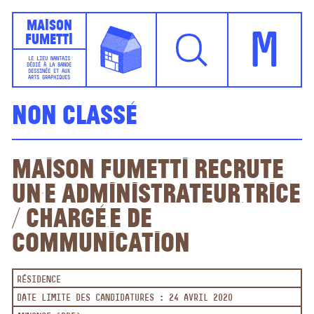
Maison
Fumetti
M
LE LIEU NANTAIS
DÉDIÉ À LA BANDE
DESSINÉE ET AUX
ARTS GRAPHIQUES
Non classé
Maison Fumetti recrute
un·e Administrateur.trice
/ chargé.e de
communication
RÉSIDENCE
DATE LIMITE DES CANDIDATURES : 24 AVRIL 2020