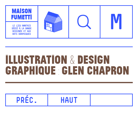
Maison
Fumetti
M
LE LIEU NANTAIS
DÉDIÉ À LA BANDE
DESSINÉE ET AUX
ARTS GRAPHIQUES
Illustration & design
graphique : Glen Chapron
PRÉC.
HAUT