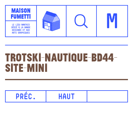
Maison
Fumetti
M
LE LIEU NANTAIS
DÉDIÉ À LA BANDE
DESSINÉE ET AUX
ARTS GRAPHIQUES
Trotski-Nautique-BD44-
site-mini
PRÉC.
HAUT