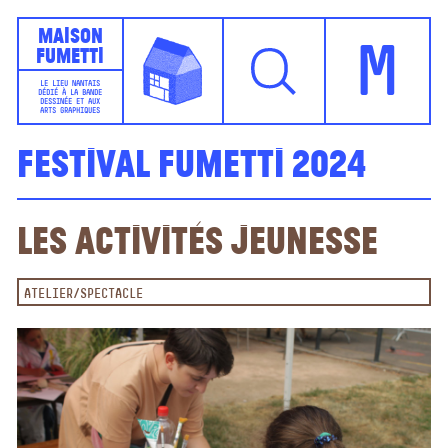
Maison
Fumetti
M
LE LIEU NANTAIS
DÉDIÉ À LA BANDE
DESSINÉE ET AUX
ARTS GRAPHIQUES
Festival Fumetti 2024
les activités jeunesse
ATELIER
SPECTACLE