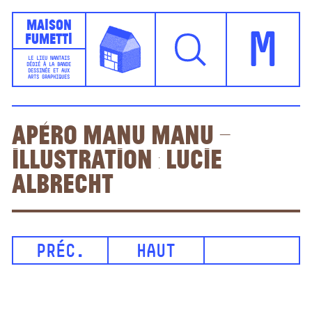
Maison
Fumetti
M
LE LIEU NANTAIS
DÉDIÉ À LA BANDE
DESSINÉE ET AUX
ARTS GRAPHIQUES
Apéro Manu Manu –
illustration : Lucie
Albrecht
PRÉC.
HAUT